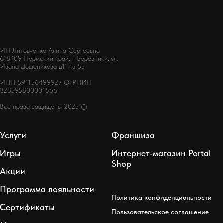
ИП Литовченко Алина Сергеевна
618409 Пермский край, г Березники, ул.
Ивана Дощеникова д11 кв 55
ИНН 591156499927 ОГРНИП
323595800001566
Все права защищены 2025 ©
Услуги
Франшиза
Игры
Интернет-магазин Portal
Shop
Акции
Программа лояльности
Политика конфиденциальности
Сертификаты
Пользовательское соглашение