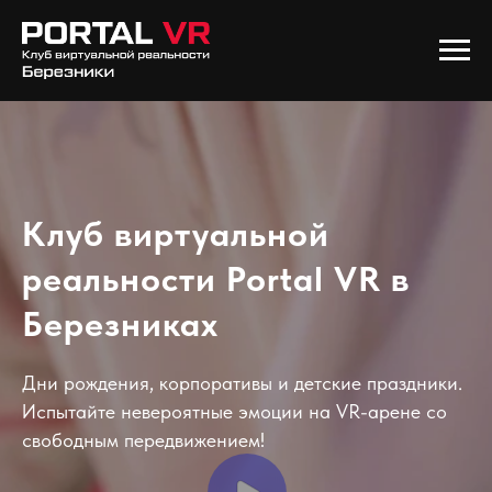
Клуб виртуальной
реальности Portal VR в
Березниках
Дни рождения, корпоративы и детские праздники.
Испытайте невероятные эмоции на VR-арене со
свободным передвижением!