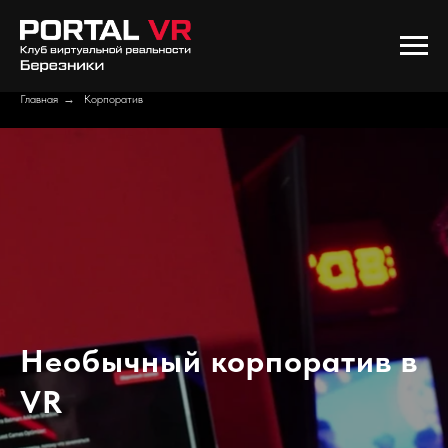
Главная
→
Корпоратив
Необычный корпоратив в
VR