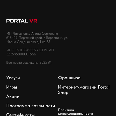
ИП Литовченко Алина Сергеевна
618409 Пермский край, г Березники, ул.
Ивана Дощеникова д11 кв 55
ИНН 591156499927 ОГРНИП
323595800001566
Все права защищены 2025 ©
Услуги
Франшиза
Игры
Интернет-магазин Portal
Shop
Акции
Программа лояльности
Политика
конфиденциальности
Сертификаты