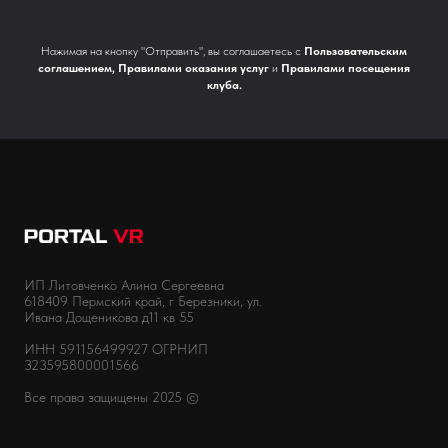
Нажимая на кнопку "Отправить", вы соглашаетесь с
Пользовательским
соглашением
,
Правилами оказания услуг
и
Правилами посещения
клуба
.
ИП Литовченко Алина Сергеевна
618409 Пермский край, г Березники, ул.
Ивана Дощеникова д11 кв 55
ИНН 591156499927 ОГРНИП
323595800001566
Все права защищены 2025 ©