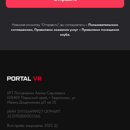
Нажимая на кнопку "Отправить", вы соглашаетесь с
Пользовательским
соглашением
,
Правилами оказания услуг
и
Правилами посещения
клуба
.
ИП Литовченко Алина Сергеевна
618409 Пермский край, г Березники, ул.
Ивана Дощеникова д11 кв 55
ИНН 591156499927 ОГРНИП
323595800001566
Все права защищены 2025 ©