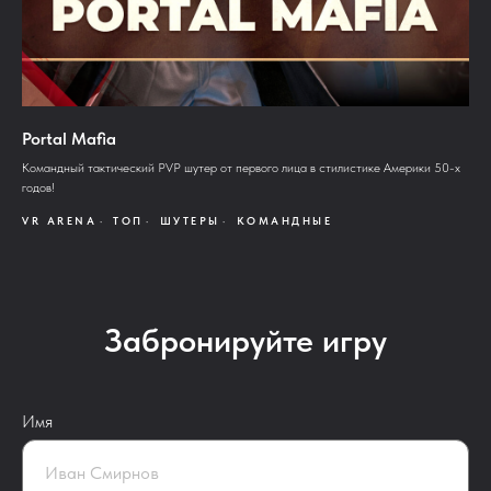
Portal Mafia
Командный тактический PVP шутер от первого лица в стилистике Америки 50-х
годов!
VR ARENA
ТОП
ШУТЕРЫ
КОМАНДНЫЕ
Забронируйте игру
Имя