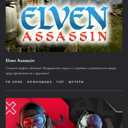
Elven Assassin
Станьте эльфом-убийцей. Вооружитесь луком и стрелами и разгромите целую
орду орков вместе с друзьями!
VR ZONE
КОМАНДНЫЕ
ТОП
ШУТЕРЫ